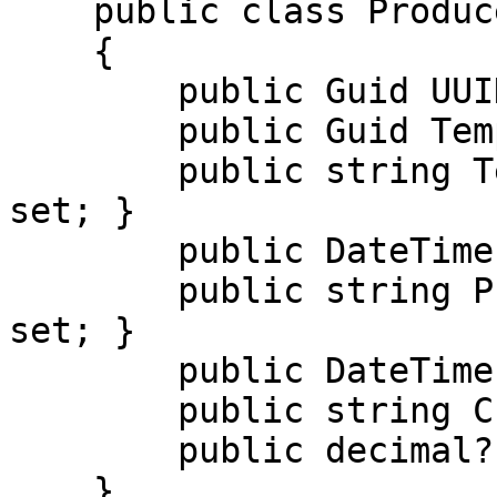
    public class ProducerInfoDto

    {

        public Guid UUID { get; set; }

        public Guid TemplateUUID { get; set; }

        public string TemplateBase64String { get; 
set; }

        public DateTime DeliveryDate { get; set; }

        public string ProducerSerieOrNumber { get; 
set; }

        public DateTime IssueDate { get; set; } 

        public string CurrencyCode { get; set; }

        public decimal? ExchangeRate { get; set; }

    }
