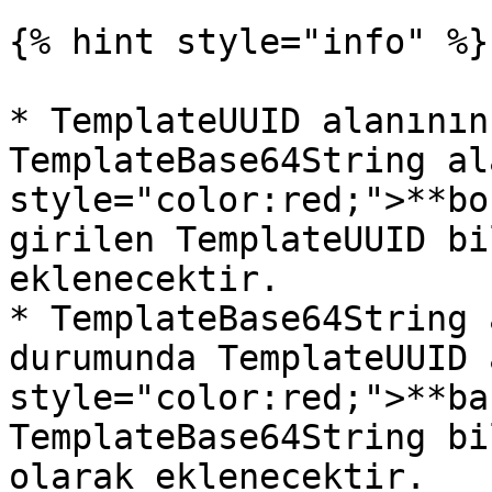
{% hint style="info" %}

* TemplateUUID alanının
TemplateBase64String al
style="color:red;">**bo
girilen TemplateUUID bi
eklenecektir.

* TemplateBase64String 
durumunda TemplateUUID 
style="color:red;">**ba
TemplateBase64String bi
olarak eklenecektir.
