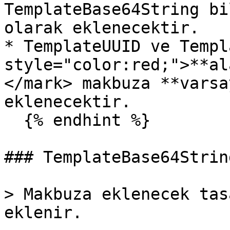
TemplateBase64String bi
olarak eklenecektir.

* TemplateUUID ve Templ
style="color:red;">**al
</mark> makbuza **varsa
eklenecektir.

  {% endhint %}

### TemplateBase64String
> Makbuza eklenecek tas
eklenir.
