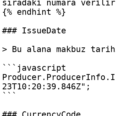
sıradaki numara verilir.
{% endhint %}

### IssueDate

> Bu alana makbuz tarih
```javascript

Producer.ProducerInfo.I
23T10:20:39.846Z";

```

### CurrencyCode
