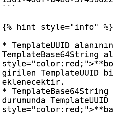
```

{% hint style="info" %}

* TemplateUUID alanının
TemplateBase64String al
style="color:red;">**bo
girilen TemplateUUID bi
eklenecektir.

* TemplateBase64String 
durumunda TemplateUUID 
style="color:red;">**ba