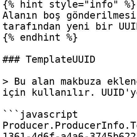
{% hint style="info" %}

Alanın boş gönderilmesi
tarafından yeni bir UUI
{% endhint %}

### TemplateUUID

> Bu alan makbuza eklen
için kullanılır. UUID'y
```javascript

Producer.ProducerInfo.T
1361-4d6f-a4a6-3745b622