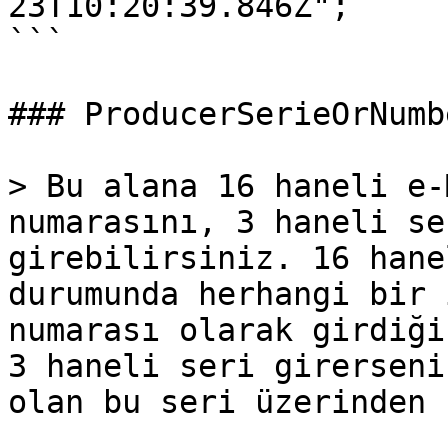
23T10:20:39.846Z";

```

### ProducerSerieOrNumbe
> Bu alana 16 haneli e-
numarasını, 3 haneli se
girebilirsiniz. 16 hane
durumunda herhangi bir 
numarası olarak girdiği
3 haneli seri girerseni
olan bu seri üzerinden 