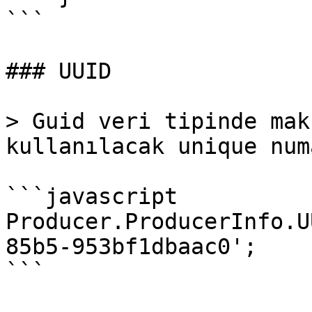
```

### UUID

> Guid veri tipinde mak
kullanılacak unique num
```javascript

Producer.ProducerInfo.U
85b5-953bf1dbaac0';

```
