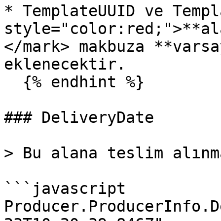
* TemplateUUID ve Templ
style="color:red;">**al
</mark> makbuza **varsa
eklenecektir.

  {% endhint %}

### DeliveryDate

> Bu alana teslim alınm
```javascript

Producer.ProducerInfo.D