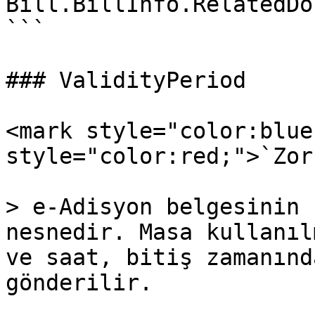
Bill.BillInfo.RelatedDo
```

### ValidityPeriod

<mark style="color:blue
style="color:red;">`Zor
> e-Adisyon belgesinin 
nesnedir. Masa kullanıl
ve saat, bitiş zamanınd
gönderilir.
