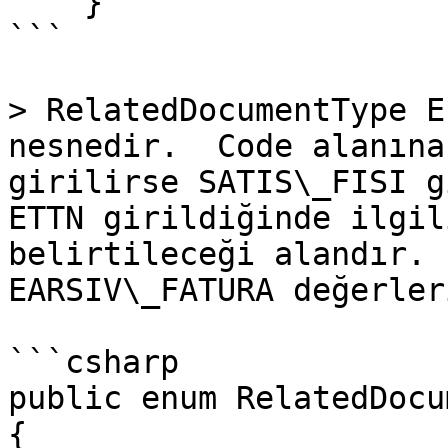
    }

```

> RelatedDocumentType E
nesnedir.  Code alanına
girilirse SATIS\_FISI g
ETTN girildiğinde ilgil
belirtileceği alandır. 
EARSIV\_FATURA değerler
```csharp

public enum RelatedDocu
{ 
