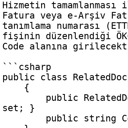
Hizmetin tamamlanması i
Fatura veya e-Arşiv Fat
tanımlama numarası (ETT
fişinin düzenlendiği ÖK
Code alanına girilecekti
```csharp

public class RelatedDoc
    {

        public RelatedDocumentType Type { get; 
set; }

        public string Code { get; set; }
