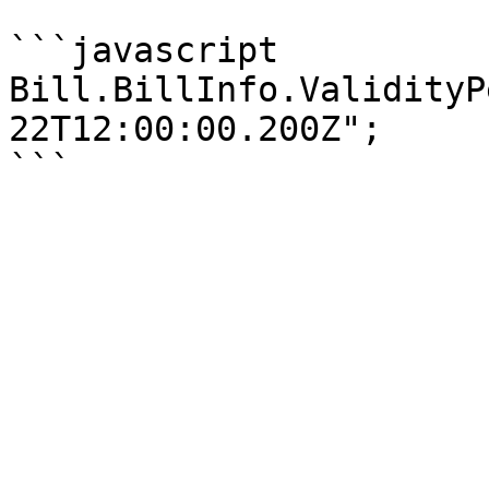
```javascript

Bill.BillInfo.ValidityP
22T12:00:00.200Z";
