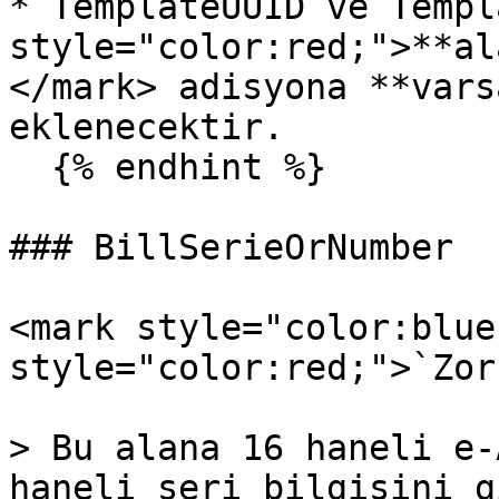
* TemplateUUID ve Templ
style="color:red;">**al
</mark> adisyona **vars
eklenecektir.

  {% endhint %}

### BillSerieOrNumber

<mark style="color:blue
style="color:red;">`Zor
> Bu alana 16 haneli e-
haneli seri bilgisini g