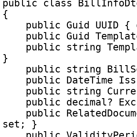
public class BillInfoDto
{

    public Guid UUID { get; set; }

    public Guid TemplateUUID { get; set; }

    public string TemplateBase64String { get; set; 
}

    public string BillSerieOrNumber { get; set; }

    public DateTime IssueDate { get; set; } 

    public string CurrencyCode { get; set; }

    public decimal? ExchangeRate { get; set; }

    public RelatedDocument RelatedDocument { get; 
set; }

    public ValidityPeriod ValidityPeriod { get; 