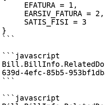
     EFATURA = 1,

     EARSIV_FATURA = 2,

     SATIS_FISI = 3

}

```

```javascript

Bill.BillInfo.RelatedDo
639d-4efc-85b5-953bf1db
```

```javascript
