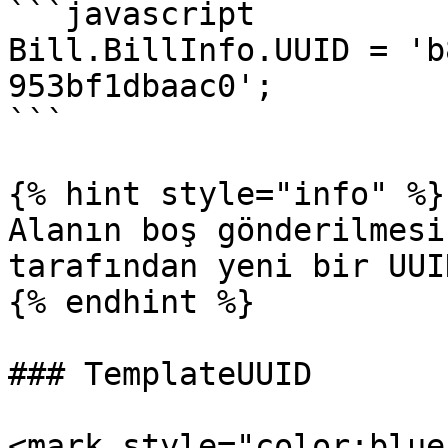
```javascript

Bill.BillInfo.UUID = 'b
953bf1dbaac0';

```

{% hint style="info" %}

Alanın boş gönderilmesi
tarafından yeni bir UUI
{% endhint %}

### TemplateUUID

<mark style="color:blue