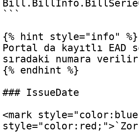
Bill.BillInfo.BillSerie
```

{% hint style="info" %}

Portal da kayıtlı EAD s
sıradaki numara verilir.
{% endhint %}

### IssueDate

<mark style="color:blue
style="color:red;">`Zor