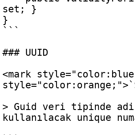
set; }

}

```

### UUID

<mark style="color:blue
style="color:orange;">`
> Guid veri tipinde adi
kullanılacak unique num