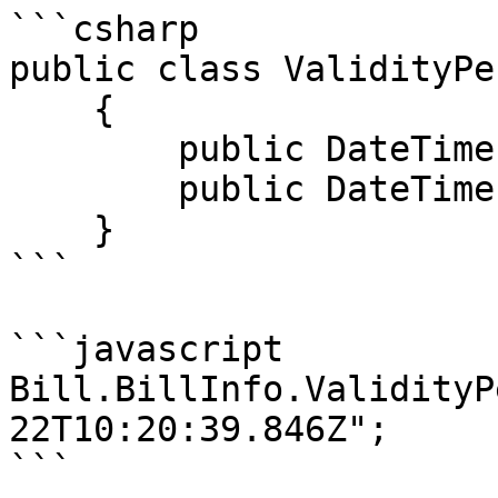
```csharp

public class ValidityPer
    {

        public DateTime StartDate { get; set; }

        public DateTime EndDate { get; set; }

    }

```

```javascript

Bill.BillInfo.ValidityP
22T10:20:39.846Z";

```
