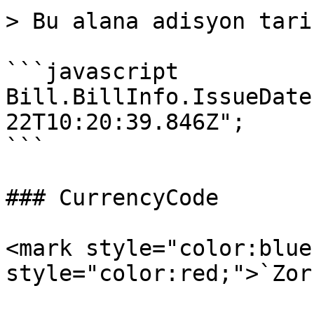
> Bu alana adisyon tari
```javascript

Bill.BillInfo.IssueDate
22T10:20:39.846Z";

```

### CurrencyCode

<mark style="color:blue
style="color:red;">`Zor