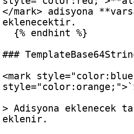
style="color:red;">**al
</mark> adisyona **vars
eklenecektir.

  {% endhint %}

### TemplateBase64String
<mark style="color:blue
style="color:orange;">`
> Adisyona eklenecek ta
eklenir.
