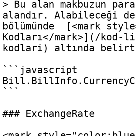
> Bu alan makbuzun para
alandır. Alabileceği de
bölümünde  [<mark style
Kodları</mark>](/kod-li
kodlari) altında belirt
```javascript

Bill.BillInfo.CurrencyC
```

### ExchangeRate

<mark style="color:blue