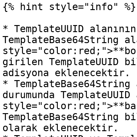
{% hint style="info" %}

* TemplateUUID alanının
TemplateBase64String al
style="color:red;">**bo
girilen TemplateUUID bi
adisyona eklenecektir.

* TemplateBase64String 
durumunda TemplateUUID 
style="color:red;">**ba
TemplateBase64String bi
olarak eklenecektir.
