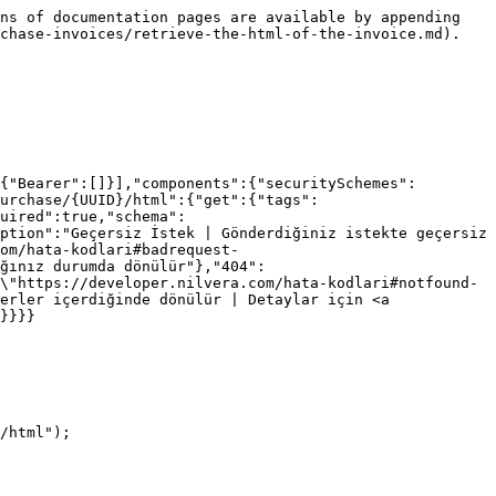
ns of documentation pages are available by appending 
chase-invoices/retrieve-the-html-of-the-invoice.md).

{"Bearer":[]}],"components":{"securitySchemes":
Purchase/{UUID}/html":{"get":{"tags":
uired":true,"schema":
ption":"Geçersiz İstek | Gönderdiğiniz istekte geçersiz 
om/hata-kodlari#badrequest-
ğınız durumda dönülür"},"404":
\"https://developer.nilvera.com/hata-kodlari#notfound-
erler içerdiğinde dönülür | Detaylar için <a 
}}}}

/html");
