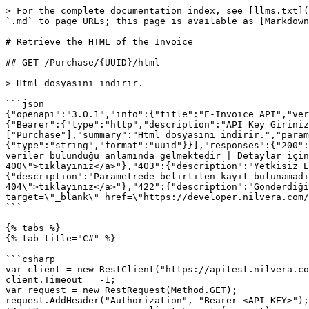
> For the complete documentation index, see [llms.txt](
`.md` to page URLs; this page is available as [Markdown
# Retrieve the HTML of the Invoice

## GET /Purchase/{UUID}/html

> Html dosyasını indirir.

```json

{"openapi":"3.0.1","info":{"title":"E-Invoice API","ver
{"Bearer":{"type":"http","description":"API Key Giriniz
["Purchase"],"summary":"Html dosyasını indirir.","param
{"type":"string","format":"uuid"}}],"responses":{"200":
veriler bulunduğu anlamında gelmektedir | Detaylar için
400\">tıklayınız</a>"},"403":{"description":"Yetkisiz E
{"description":"Parametrede belirtilen kayıt bulunamadı
404\">tıklayınız</a>"},"422":{"description":"Gönderdiği
target=\"_blank\" href=\"https://developer.nilvera.com/
```

{% tabs %}

{% tab title="C#" %}

```csharp

var client = new RestClient("https://apitest.nilvera.co
client.Timeout = -1;

var request = new RestRequest(Method.GET);

request.AddHeader("Authorization", "Bearer <API KEY>");
