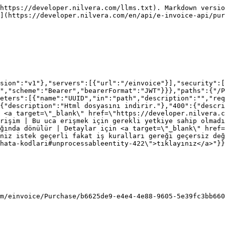
https://developer.nilvera.com/llms.txt). Markdown versio
](https://developer.nilvera.com/en/api/e-invoice-api/pur
sion":"v1"},"servers":[{"url":"/einvoice"}],"security":[
","scheme":"Bearer","bearerFormat":"JWT"}}},"paths":{"/
eters":[{"name":"UUID","in":"path","description":"","req
{"description":"Html dosyasını indirir."},"400":{"descri
 <a target=\"_blank\" href=\"https://developer.nilvera.c
rişim | Bu uca erişmek için gerekli yetkiye sahip olmadı
ğında dönülür | Detaylar için <a target=\"_blank\" href=
niz istek geçerli fakat iş kuralları gereği geçersiz değ
hata-kodlari#unprocessableentity-422\">tıklayınız</a>"}}
m/einvoice/Purchase/b6625de9-e4e4-4e88-9605-5e39fc3bb660