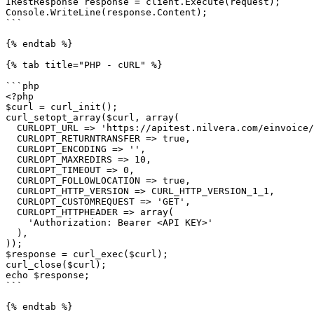
IRestResponse response = client.Execute(request);

Console.WriteLine(response.Content);

```

{% endtab %}

{% tab title="PHP - cURL" %}

```php

<?php

$curl = curl_init();

curl_setopt_array($curl, array(

  CURLOPT_URL => 'https://apitest.nilvera.com/einvoice/Purchase/b6625de9-e4e4-4e88-9605-5e39fc3bb660/html',

  CURLOPT_RETURNTRANSFER => true,

  CURLOPT_ENCODING => '',

  CURLOPT_MAXREDIRS => 10,

  CURLOPT_TIMEOUT => 0,

  CURLOPT_FOLLOWLOCATION => true,

  CURLOPT_HTTP_VERSION => CURL_HTTP_VERSION_1_1,

  CURLOPT_CUSTOMREQUEST => 'GET',

  CURLOPT_HTTPHEADER => array(

    'Authorization: Bearer <API KEY>'

  ),

));

$response = curl_exec($curl);

curl_close($curl);

echo $response;

```

{% endtab %}
