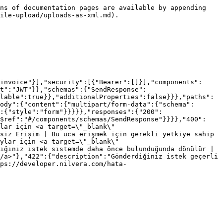
ns of documentation pages are available by appending 
ile-upload/uploads-as-xml.md).

invoice"}],"security":[{"Bearer":[]}],"components":
t":"JWT"}},"schemas":{"SendResponse":
lable":true}},"additionalProperties":false}}},"paths":
ody":{"content":{"multipart/form-data":{"schema":
:{"style":"form"}}}}},"responses":{"200":
"$ref":"#/components/schemas/SendResponse"}}}},"400":
lar için <a target=\"_blank\" 
siz Erişim | Bu uca erişmek için gerekli yetkiye sahip 
ylar için <a target=\"_blank\" 
iğiniz istek sistemde daha önce bulunduğunda dönülür | 
/a>"},"422":{"description":"Gönderdiğiniz istek geçerli 
ps://developer.nilvera.com/hata-