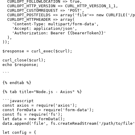
  CURLOPT_FOLLOWLOCATION => true,

  CURLOPT_HTTP_VERSION => CURL_HTTP_VERSION_1_1,

  CURLOPT_CUSTOMREQUEST => 'POST',

  CURLOPT_POSTFIELDS => array('file'=> new CURLFILE('/path/to/file')),

  CURLOPT_HTTPHEADER => array(

    'Content-Type: multipart/form-data',

    'Accept: application/json',

    'Authorization: Bearer {{bearerToken}}'

  ),

));

$response = curl_exec($curl);

curl_close($curl);

echo $response;

```

{% endtab %}

{% tab title="Node.js - Axios" %}

```javascript

const axios = require('axios');

const FormData = require('form-data');

const fs = require('fs');

let data = new FormData();

data.append('file', fs.createReadStream('/path/to/file'
let config = {
