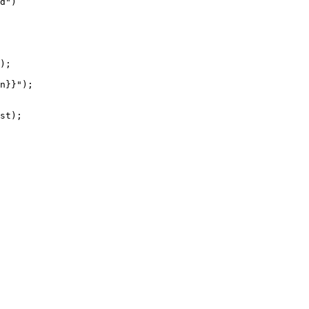
d")

);

n}}");

st);
