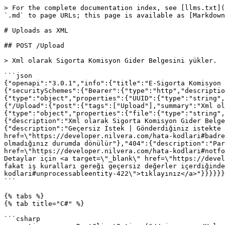
> For the complete documentation index, see [llms.txt](
`.md` to page URLs; this page is available as [Markdown
# Uploads as XML

## POST /Upload

> Xml olarak Sigorta Komisyon Gider Belgesini yükler.

```json

{"openapi":"3.0.1","info":{"title":"E-Sigorta Komisyon 
{"securitySchemes":{"Bearer":{"type":"http","descriptio
{"type":"object","properties":{"UUID":{"type":"string",
{"/Upload":{"post":{"tags":["Upload"],"summary":"Xml ol
{"type":"object","properties":{"file":{"type":"string",
{"description":"Xml olarak Sigorta Komisyon Gider Belge
{"description":"Geçersiz İstek | Gönderdiğiniz istekte 
href=\"https://developer.nilvera.com/hata-kodlari#badre
olmadığınız durumda dönülür"},"404":{"description":"Par
href=\"https://developer.nilvera.com/hata-kodlari#notfo
Detaylar için <a target=\"_blank\" href=\"https://devel
fakat iş kuralları gereği geçersiz değerler içerdiğinde
kodlari#unprocessableentity-422\">tıklayınız</a>"}}}}}}

```

{% tabs %}

{% tab title="C#" %}

```csharp
