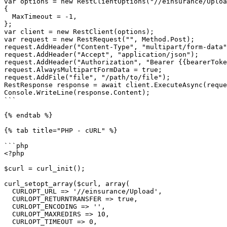
var options = new RestClientOptions("//einsurance/Uploa
{

  MaxTimeout = -1,

};

var client = new RestClient(options);

var request = new RestRequest("", Method.Post);

request.AddHeader("Content-Type", "multipart/form-data"
request.AddHeader("Accept", "application/json");

request.AddHeader("Authorization", "Bearer {{bearerToke
request.AlwaysMultipartFormData = true;

request.AddFile("file", "/path/to/file");

RestResponse response = await client.ExecuteAsync(reque
Console.WriteLine(response.Content);

```

{% endtab %}

{% tab title="PHP - cURL" %}

```php

<?php

$curl = curl_init();

curl_setopt_array($curl, array(

  CURLOPT_URL => '//einsurance/Upload',

  CURLOPT_RETURNTRANSFER => true,

  CURLOPT_ENCODING => '',

  CURLOPT_MAXREDIRS => 10,

  CURLOPT_TIMEOUT => 0,
