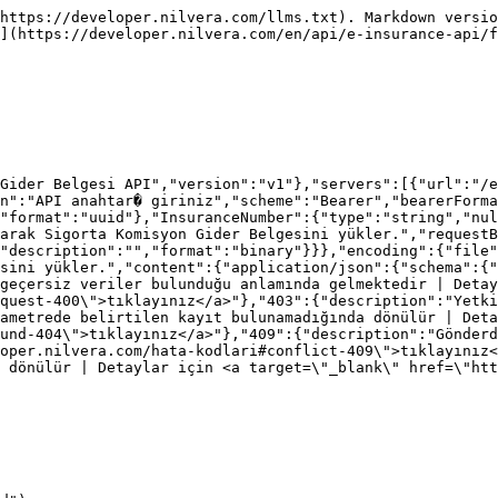
https://developer.nilvera.com/llms.txt). Markdown versio
](https://developer.nilvera.com/en/api/e-insurance-api/f
Gider Belgesi API","version":"v1"},"servers":[{"url":"/e
n":"API anahtar� giriniz","scheme":"Bearer","bearerForma
"format":"uuid"},"InsuranceNumber":{"type":"string","nul
arak Sigorta Komisyon Gider Belgesini yükler.","requestB
"description":"","format":"binary"}}},"encoding":{"file"
sini yükler.","content":{"application/json":{"schema":{
geçersiz veriler bulunduğu anlamında gelmektedir | Detay
quest-400\">tıklayınız</a>"},"403":{"description":"Yetki
ametrede belirtilen kayıt bulunamadığında dönülür | Deta
und-404\">tıklayınız</a>"},"409":{"description":"Gönderd
oper.nilvera.com/hata-kodlari#conflict-409\">tıklayınız<
 dönülür | Detaylar için <a target=\"_blank\" href=\"htt