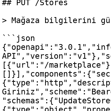
## PUT /Stores

> Mağaza bilgilerini gü
```json

{"openapi":"3.0.1","inf
API","version":"v1"},"s
[{"url":"/marketplace"}
[]}],"components":{"sec
{"type":"http","descrip
Giriniz","scheme":"Bear
"schemas":{"UpdateStore
{"type":"object","prope