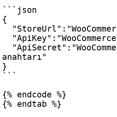
```json

{

  "StoreUrl":"WooCommerce Mağaza Website Adresi",

  "ApiKey":"WooCommerce Tüketici anahtarı",

  "ApiSecret":"WooCommerce Tüketici gizli 
anahtarı"

}

```

{% endcode %}

{% endtab %}
