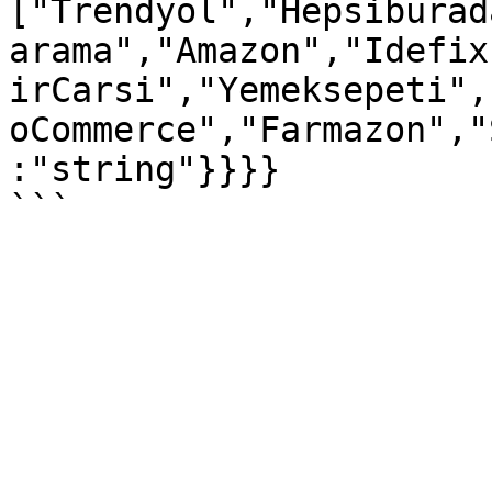
["Trendyol","Hepsiburad
arama","Amazon","Idefix
irCarsi","Yemeksepeti",
oCommerce","Farmazon","
:"string"}}}}
