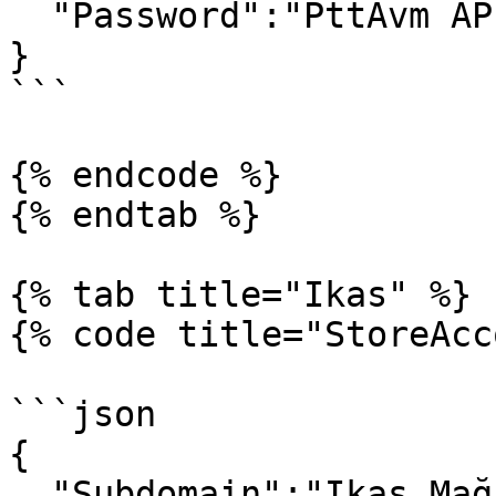
  "Password":"PttAvm API Şifre",

}

```

{% endcode %}

{% endtab %}

{% tab title="Ikas" %}

{% code title="StoreAcc
```json

{

  "Subdomain":"Ikas Mağaza adresi subdomain adı",
