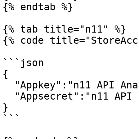
{% endtab %}

{% tab title="n11" %}

{% code title="StoreAcc
```json

{

  "Appkey":"n11 API Anahtar",

  "Appsecret":"n11 API Şifre"

}

```
