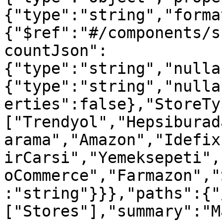
{"type":"string","forma
{"$ref":"#/components/s
countJson":
{"type":"string","nulla
{"type":"string","nulla
erties":false},"StoreTy
["Trendyol","Hepsiburad
arama","Amazon","Idefix
irCarsi","Yemeksepeti",
oCommerce","Farmazon","
:"string"}}},"paths":{"
["Stores"],"summary":"M