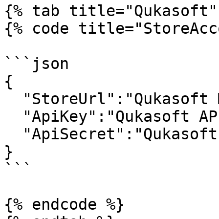
{% tab title="Qukasoft" 
{% code title="StoreAcc
```json

{

  "StoreUrl":"Qukasoft Mağaza Website Adresi",

  "ApiKey":"Qukasoft API Key",

  "ApiSecret":"Qukasoft API Secret"

}

```

{% endcode %}
