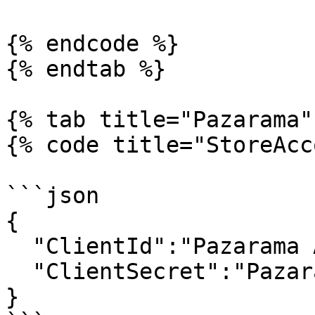
{% endcode %}

{% endtab %}

{% tab title="Pazarama" 
{% code title="StoreAcc
```json

{

  "ClientId":"Pazarama API Key",

  "ClientSecret":"Pazarama API Secret"

}
