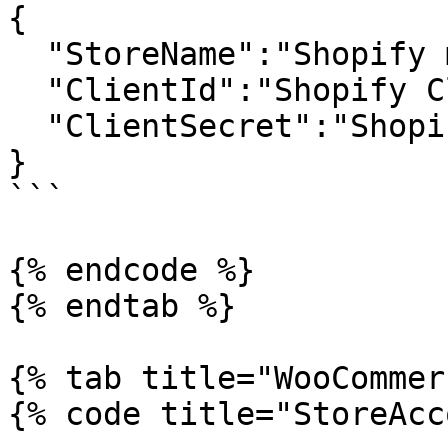
{

  "StoreName":"Shopify mağaza adı",

  "ClientId":"Shopify ClientId",

  "ClientSecret":"Shopify ClientSecret"

}

```

{% endcode %}

{% endtab %}

{% tab title="WooCommer
{% code title="StoreAcc