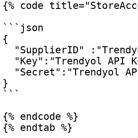
{% code title="StoreAcc
```json

{

  "SupplierID" :"Trendyol Satıcı ID",

  "Key":"Trendyol API Key",

  "Secret":"Trendyol API Secret"

}

```

{% endcode %}

{% endtab %}
