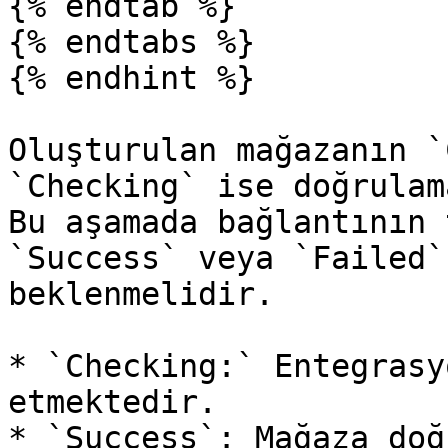
{% endtab %}

{% endtabs %}

{% endhint %}

Oluşturulan mağazanın `
`Checking` ise doğrulam
Bu aşamada bağlantının 
`Success` veya `Failed`
beklenmelidir.

* `Checking:` Entegrasy
etmektedir.

* `Success`: Mağaza doğ