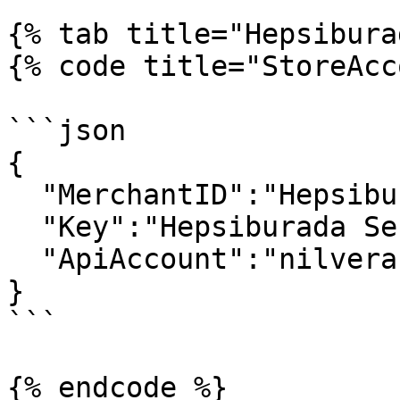
{% tab title="Hepsibura
{% code title="StoreAcc
```json

{

  "MerchantID":"Hepsiburada Mağaza ID",

  "Key":"Hepsiburada Servis Anahtarı",

  "ApiAccount":"nilverasoft_dev"

}

```

{% endcode %}
