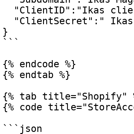
  "ClientID":"Ikas client_id",

  "ClientSecret":" Ikas client_secret"

}

```

{% endcode %}

{% endtab %}

{% tab title="Shopify" %
{% code title="StoreAcc
```json
