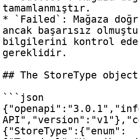
tamamlanmıştır.

* `Failed`: Mağaza doğr
ancak başarısız olmuştu
bilgilerini kontrol ede
gereklidir.

## The StoreType object

```json

{"openapi":"3.0.1","inf
API","version":"v1"},"c
{"StoreType":{"enum":