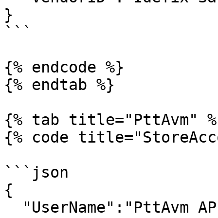
}

```

{% endcode %}

{% endtab %}

{% tab title="PttAvm" %}
{% code title="StoreAcc
```json

{

  "UserName":"PttAvm API Kullanıcı Adı",
