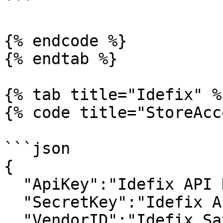
```

{% endcode %}

{% endtab %}

{% tab title="Idefix" %}
{% code title="StoreAcc
```json

{

  "ApiKey":"Idefix API KEY",

  "SecretKey":"Idefix API SECRET KEY",

  "VendorID":"Idefix Satıcı ID"
