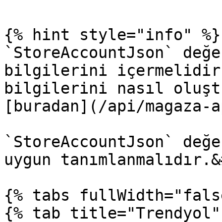
{% hint style="info" %}

`StoreAccountJson` değe
bilgilerini içermelidir
bilgilerini nasıl oluşt
[buradan](/api/magaza-a
`StoreAccountJson` değe
uygun tanımlanmalıdır.&
{% tabs fullWidth="fals
{% tab title="Trendyol" 