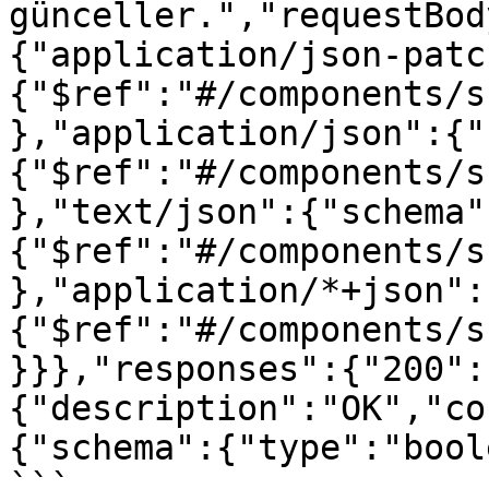
günceller.","requestBod
{"application/json-patc
{"$ref":"#/components/s
},"application/json":{"
{"$ref":"#/components/s
},"text/json":{"schema"
{"$ref":"#/components/s
},"application/*+json":
{"$ref":"#/components/s
}}},"responses":{"200":
{"description":"OK","co
{"schema":{"type":"bool
```
