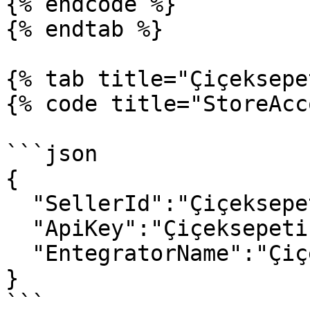
{% endcode %}

{% endtab %}

{% tab title="Çiçeksepe
{% code title="StoreAcc
```json

{

  "SellerId":"Çiçeksepeti Satıcı ID",

  "ApiKey":"Çiçeksepeti API Key",

  "EntegratorName":"Çiçeksepeti Entegratör Adı"

}

```
