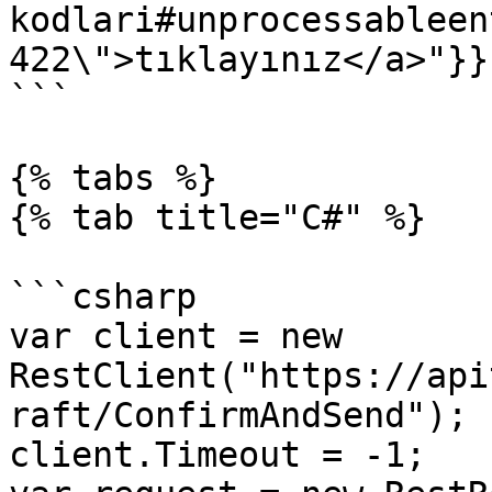
kodlari#unprocessableen
422\">tıklayınız</a>"}}}
```

{% tabs %}

{% tab title="C#" %}

```csharp

var client = new 
RestClient("https://api
raft/ConfirmAndSend");

client.Timeout = -1;
