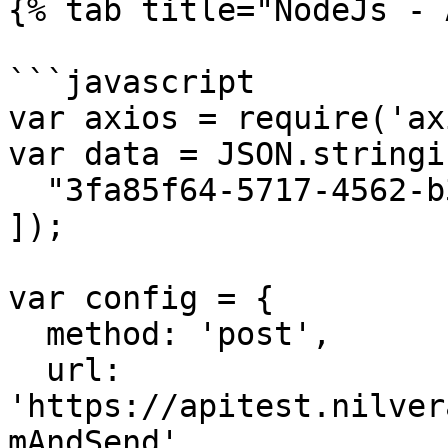
{% tab title="NodeJs - 
```javascript

var axios = require('ax
var data = JSON.stringif
  "3fa85f64-5717-4562-b3fc-2c963f66afa6"

]);

var config = {

  method: 'post',

  url: 
'https://apitest.nilver
mAndSend',
