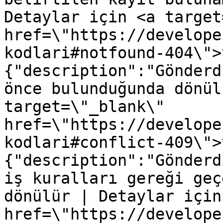
Detaylar için <a target
href=\"https://develope
kodlari#notfound-404\">
{"description":"Gönderd
önce bulunduğunda dönül
target=\"_blank\" 
href=\"https://develope
kodlari#conflict-409\">
{"description":"Gönderd
iş kuralları gereği geç
dönülür | Detaylar için
href=\"https://develope