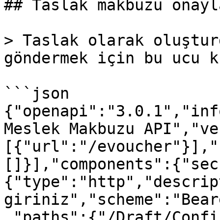
## Taslak makbuzu onayl
> Taslak olarak oluştur
göndermek için bu ucu k
```json

{"openapi":"3.0.1","inf
Meslek Makbuzu API","ve
[{"url":"/evoucher"}],"
[]}],"components":{"sec
{"type":"http","descrip
giriniz","scheme":"Bear
,"paths":{"/Draft/Confi