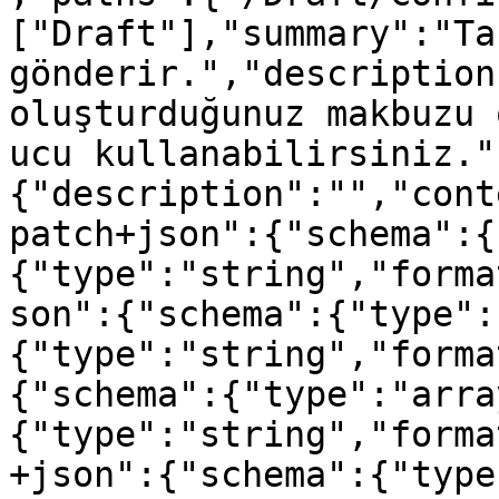
["Draft"],"summary":"Ta
gönderir.","description
oluşturduğunuz makbuzu 
ucu kullanabilirsiniz."
{"description":"","cont
patch+json":{"schema":{
{"type":"string","forma
son":{"schema":{"type":
{"type":"string","forma
{"schema":{"type":"arra
{"type":"string","forma
+json":{"schema":{"type