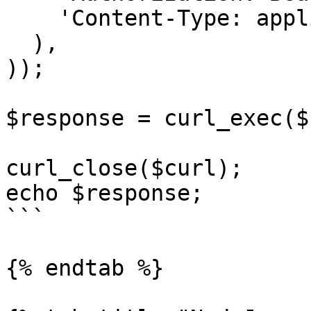
    'Content-Type: application/json'

  ),

));

$response = curl_exec($
curl_close($curl);

echo $response;

```

{% endtab %}
