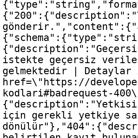
{"type":"string","forma
{"200":{"description":"
gönderir.","content":{"
{"schema":{"type":"stri
{"description":"Geçersi
istekte geçersiz verile
gelmektedir | Detaylar 
href=\"https://develope
kodlari#badrequest-400\
{"description":"Yetkisi
için gerekli yetkiye sa
dönülür"},"404":{"descr
belirtilen kayıt buluna