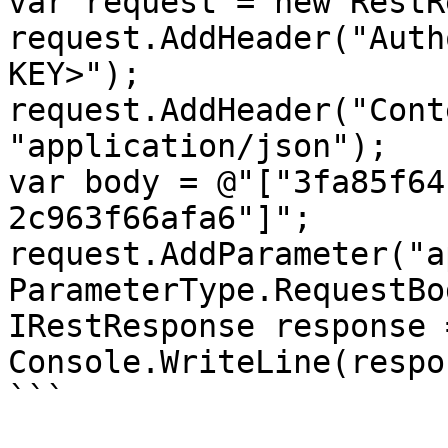
var request = new RestR
request.AddHeader("Auth
KEY>");

request.AddHeader("Cont
"application/json");

var body = @"["3fa85f64
2c963f66afa6"]";

request.AddParameter("ap
ParameterType.RequestBod
IRestResponse response 
Console.WriteLine(respo
```
