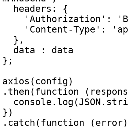
  headers: { 

    'Authorization': 'Bearer <API KEY>', 

    'Content-Type': 'application/json'

  },

  data : data

};

axios(config)

.then(function (response
  console.log(JSON.stringify(response.data));

})

.catch(function (error) 