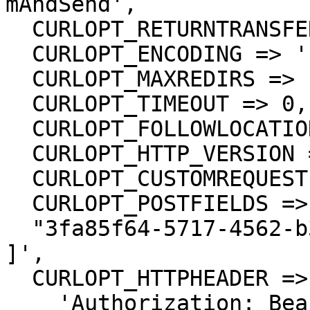
mAndSend',

  CURLOPT_RETURNTRANSFER => true,

  CURLOPT_ENCODING => '',

  CURLOPT_MAXREDIRS => 10,

  CURLOPT_TIMEOUT => 0,

  CURLOPT_FOLLOWLOCATION => true,

  CURLOPT_HTTP_VERSION => CURL_HTTP_VERSION_1_1,

  CURLOPT_CUSTOMREQUEST => 'POST',

  CURLOPT_POSTFIELDS =>'[

  "3fa85f64-5717-4562-b3fc-2c963f66afa6"

]',

  CURLOPT_HTTPHEADER => array(

    'Authorization: Bearer <API KEY>',
