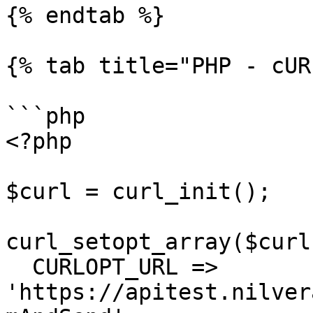
{% endtab %}

{% tab title="PHP - cUR
```php

<?php

$curl = curl_init();

curl_setopt_array($curl
  CURLOPT_URL => 
'https://apitest.nilver