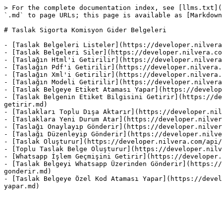
> For the complete documentation index, see [llms.txt](
`.md` to page URLs; this page is available as [Markdown
# Taslak Sigorta Komisyon Gider Belgeleri

- [Taslak Belgeleri Listeler](https://developer.nilvera
- [Taslak Belgeleri Siler](https://developer.nilvera.co
- [Taslağın Html'i Getirilir](https://developer.nilvera
- [Taslağın Pdf'i Getirilir](https://developer.nilvera.
- [Taslağın Xml'i Getirilir](https://developer.nilvera.
- [Taslağın Modeli Getirilir](https://developer.nilvera
- [Taslak Belgeye Etiket Ataması Yapar](https://develop
- [Taslak Belgenin Etiket Bilgisini Getirir](https://de
getirir.md)

- [Taslakları Toplu Dışa Aktarır](https://developer.nil
- [Taslaklara Yeni Durum Atar](https://developer.nilver
- [Taslağı Onaylayıp Gönderir](https://developer.nilver
- [Taslağı Düzenleyip Gönderir](https://developer.nilve
- [Taslak Oluşturur](https://developer.nilvera.com/api/
- [Toplu Taslak Belge Oluşturur](https://developer.nilv
- [Whatsapp İşlem Geçmişini Getirir](https://developer.
- [Taslak Belgeyi Whatsapp Üzerinden Gönderir](https://
gonderir.md)

- [Taslak Belgeye Özel Kod Ataması Yapar](https://devel