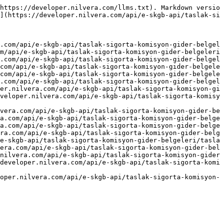
https://developer.nilvera.com/llms.txt). Markdown versio
](https://developer.nilvera.com/api/e-skgb-api/taslak-si
.com/api/e-skgb-api/taslak-sigorta-komisyon-gider-belgel
m/api/e-skgb-api/taslak-sigorta-komisyon-gider-belgeleri
.com/api/e-skgb-api/taslak-sigorta-komisyon-gider-belgel
com/api/e-skgb-api/taslak-sigorta-komisyon-gider-belgele
com/api/e-skgb-api/taslak-sigorta-komisyon-gider-belgele
.com/api/e-skgb-api/taslak-sigorta-komisyon-gider-belgel
er.nilvera.com/api/e-skgb-api/taslak-sigorta-komisyon-gi
veloper.nilvera.com/api/e-skgb-api/taslak-sigorta-komis
vera.com/api/e-skgb-api/taslak-sigorta-komisyon-gider-be
a.com/api/e-skgb-api/taslak-sigorta-komisyon-gider-belge
a.com/api/e-skgb-api/taslak-sigorta-komisyon-gider-belge
ra.com/api/e-skgb-api/taslak-sigorta-komisyon-gider-belg
e-skgb-api/taslak-sigorta-komisyon-gider-belgeleri/tasla
era.com/api/e-skgb-api/taslak-sigorta-komisyon-gider-bel
nilvera.com/api/e-skgb-api/taslak-sigorta-komisyon-gider
developer.nilvera.com/api/e-skgb-api/taslak-sigorta-komi
oper.nilvera.com/api/e-skgb-api/taslak-sigorta-komisyon-