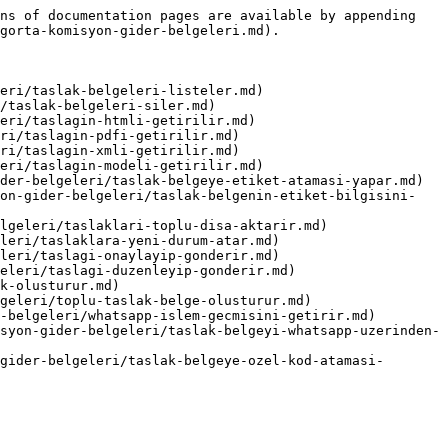
ns of documentation pages are available by appending 
gorta-komisyon-gider-belgeleri.md).

eri/taslak-belgeleri-listeler.md)

/taslak-belgeleri-siler.md)

eri/taslagin-htmli-getirilir.md)

ri/taslagin-pdfi-getirilir.md)

ri/taslagin-xmli-getirilir.md)

eri/taslagin-modeli-getirilir.md)

der-belgeleri/taslak-belgeye-etiket-atamasi-yapar.md)

yon-gider-belgeleri/taslak-belgenin-etiket-bilgisini-
lgeleri/taslaklari-toplu-disa-aktarir.md)

leri/taslaklara-yeni-durum-atar.md)

leri/taslagi-onaylayip-gonderir.md)

eleri/taslagi-duzenleyip-gonderir.md)

k-olusturur.md)

geleri/toplu-taslak-belge-olusturur.md)

-belgeleri/whatsapp-islem-gecmisini-getirir.md)

syon-gider-belgeleri/taslak-belgeyi-whatsapp-uzerinden-
gider-belgeleri/taslak-belgeye-ozel-kod-atamasi-