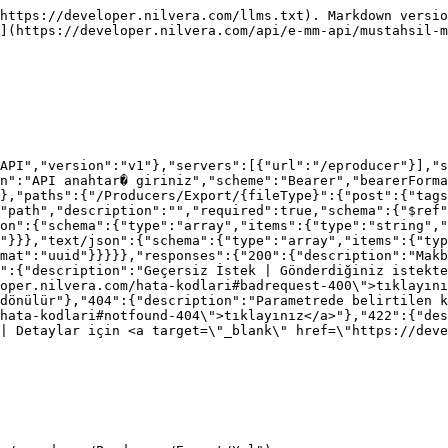
https://developer.nilvera.com/llms.txt). Markdown versio
](https://developer.nilvera.com/api/e-mm-api/mustahsil-m
API","version":"v1"},"servers":[{"url":"/eproducer"}],"s
n":"API anahtar� giriniz","scheme":"Bearer","bearerForma
},"paths":{"/Producers/Export/{fileType}":{"post":{"tags
"path","description":"","required":true,"schema":{"$ref
on":{"schema":{"type":"array","items":{"type":"string","
"}}},"text/json":{"schema":{"type":"array","items":{"ty
mat":"uuid"}}}}},"responses":{"200":{"description":"Makb
":{"description":"Geçersiz İstek | Gönderdiğiniz istekte
oper.nilvera.com/hata-kodlari#badrequest-400\">tıklayını
dönülür"},"404":{"description":"Parametrede belirtilen k
hata-kodlari#notfound-404\">tıklayınız</a>"},"422":{"des
| Detaylar için <a target=\"_blank\" href=\"https://deve