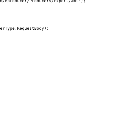
m/eproducer/Producers/Export/Xml");

erType.RequestBody);
