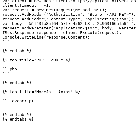
var client = new RestClient("https://apitest.nilvera.co
client.Timeout = -1;

var request = new RestRequest(Method.POST);

request.AddHeader("Authorization", "Bearer <API KEY>");

request.AddHeader("Content-Type", "application/json");

var body = @"["3fa85f64-5717-4562-b3fc-2c963f66afa6"]";

request.AddParameter("application/json", body,  Paramet
IRestResponse response = client.Execute(request);

Console.WriteLine(response.Content);

```

{% endtab %}

{% tab title="PHP - cURL" %}

```php

```

{% endtab %}

{% tab title="NodeJs - Axios" %}

```javascript

```

{% endtab %}
