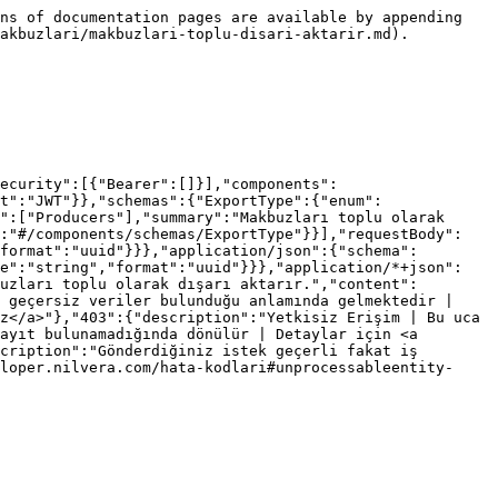
ns of documentation pages are available by appending 
akbuzlari/makbuzlari-toplu-disari-aktarir.md).

ecurity":[{"Bearer":[]}],"components":
t":"JWT"}},"schemas":{"ExportType":{"enum":
":["Producers"],"summary":"Makbuzları toplu olarak 
":"#/components/schemas/ExportType"}}],"requestBody":
format":"uuid"}}},"application/json":{"schema":
pe":"string","format":"uuid"}}},"application/*+json":
uzları toplu olarak dışarı aktarır.","content":
 geçersiz veriler bulunduğu anlamında gelmektedir | 
z</a>"},"403":{"description":"Yetkisiz Erişim | Bu uca 
ayıt bulunamadığında dönülür | Detaylar için <a 
cription":"Gönderdiğiniz istek geçerli fakat iş 
loper.nilvera.com/hata-kodlari#unprocessableentity-