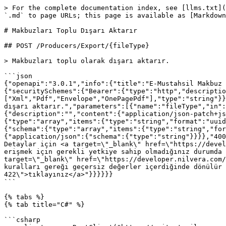
> For the complete documentation index, see [llms.txt](
`.md` to page URLs; this page is available as [Markdown
# Makbuzları Toplu Dışarı Aktarır

## POST /Producers/Export/{fileType}

> Makbuzları toplu olarak dışarı aktarır.

```json

{"openapi":"3.0.1","info":{"title":"E-Mustahsil Makbuz 
{"securitySchemes":{"Bearer":{"type":"http","descriptio
["Xml","Pdf","Envelope","OnePagePdf"],"type":"string"}}
dışarı aktarır.","parameters":[{"name":"fileType","in":
{"description":"","content":{"application/json-patch+js
{"type":"array","items":{"type":"string","format":"uuid
{"schema":{"type":"array","items":{"type":"string","for
{"application/json":{"schema":{"type":"string"}}}},"400
Detaylar için <a target=\"_blank\" href=\"https://devel
erişmek için gerekli yetkiye sahip olmadığınız durumda 
target=\"_blank\" href=\"https://developer.nilvera.com/
kuralları gereği geçersiz değerler içerdiğinde dönülür 
422\">tıklayınız</a>"}}}}}}

```

{% tabs %}

{% tab title="C#" %}

```csharp
